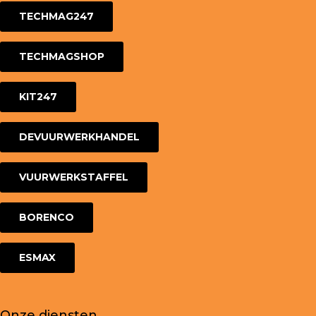
TECHMAG247
TECHMAGSHOP
KIT247
DEVUURWERKHANDEL
VUURWERKSTAFFEL
BORENCO
ESMAX
Onze diensten