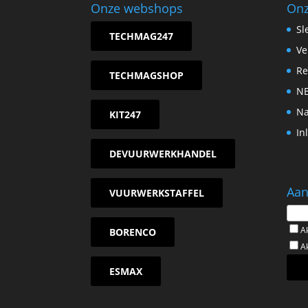
Onze webshops
Onz
Sl
TECHMAG247
Ve
Re
TECHMAGSHOP
NE
Na
KIT247
In
DEVUURWERKHANDEL
Aan
VUURWERKSTAFFEL
A
BORENCO
A
ESMAX