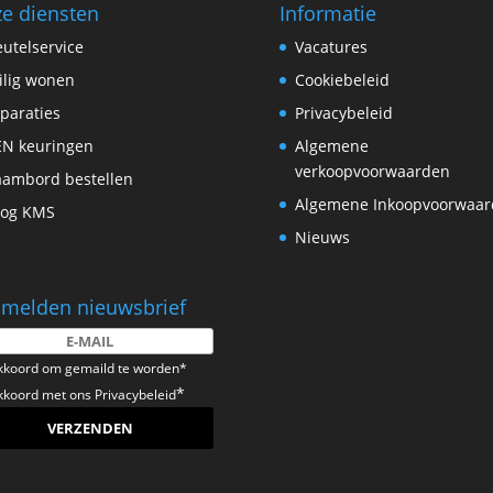
e diensten
Informatie
eutelservice
Vacatures
ilig wonen
Cookiebeleid
paraties
Privacybeleid
N keuringen
Algemene
verkoopvoorwaarden
ambord bestellen
Algemene Inkoopvoorwaa
log KMS
Nieuws
melden nieuwsbrief
kkoord om gemaild te worden*
*
kkoord met ons
Privacybeleid