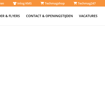
len
Inlog KMS
Techmagshop
Techmag247
ER & FLYERS
CONTACT & OPENINGSTIJDEN
VACATURES