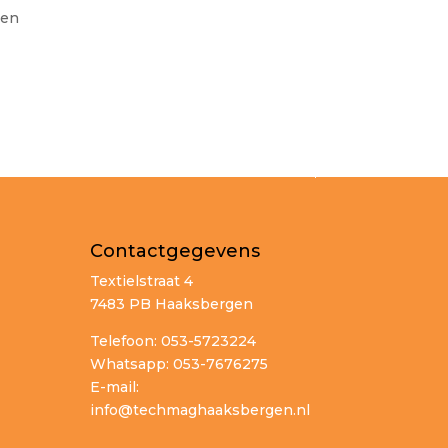
ten
Contactgegevens
Textielstraat 4
7483 PB Haaksbergen
Telefoon: 053-5723224
Whatsapp: 053-7676275
E-mail:
info@techmaghaaksbergen.nl