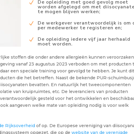
De opleiding met goed gevolg moet
N
worden afgelegd om met diisocyanat
te mogen blijven werken;
De werkgever verantwoordelijk is om 
N
per medewerker te registeren en;
De opleiding iedere vijf jaar herhaald
N
moet worden.
lijke stoffen die onder andere allergieën kunnen veroorzaken
geving vanaf 23 augustus 2023 verboden om met producten 
aar een speciale training voor gevolgd te hebben. Je kunt di
roducten die het betreffen. Naast de bekende PUR-schuimbusj
diisocyanaten bevatten. En natuurlijk het tweecomponenten
solatie van kruipruimtes, etc. De leveranciers van producten
n verantwoordelijk gesteld voor het ontwikkelen en beschikba
 ook aangeven welke mate van opleiding nodig is voor welk
de Rijksoverheid
of op. De Europese vereniging van diisocyan
dingssysteem opgezet, die op de
website van de verenigde