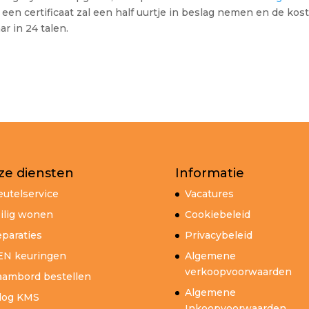
een certificaat zal een half uurtje in beslag nemen en de kos
ar in 24 talen.
ze diensten
Informatie
eutelservice
Vacatures
ilig wonen
Cookiebeleid
paraties
Privacybeleid
EN keuringen
Algemene
verkoopvoorwaarden
ambord bestellen
Algemene
log KMS
Inkoopvoorwaarden