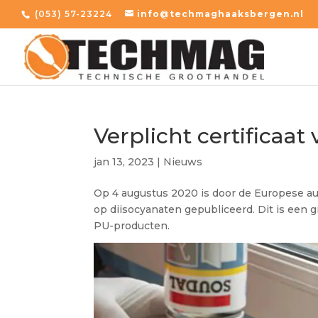
(053) 57-23224
info@techmaghaaksbergen.nl
Verplicht certificaa
jan 13, 2023
|
Nieuws
Op 4 augustus 2020 is door de Europese a
op diisocyanaten gepubliceerd. Dit is een gr
PU-producten.