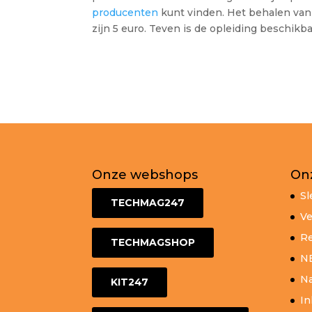
producenten
kunt vinden. Het behalen van 
zijn 5 euro. Teven is de opleiding beschikba
Onze webshops
On
Sl
TECHMAG247
Ve
Re
TECHMAGSHOP
N
Na
KIT247
In